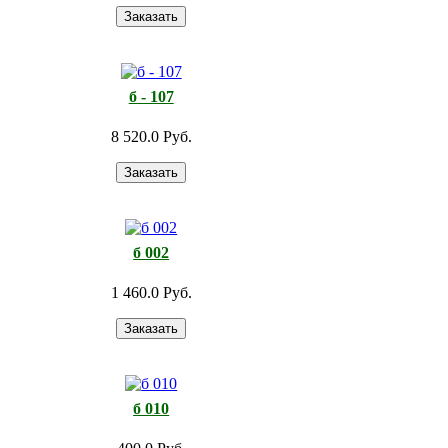
б - 107
8 520.0 Руб.
б 002
1 460.0 Руб.
б 010