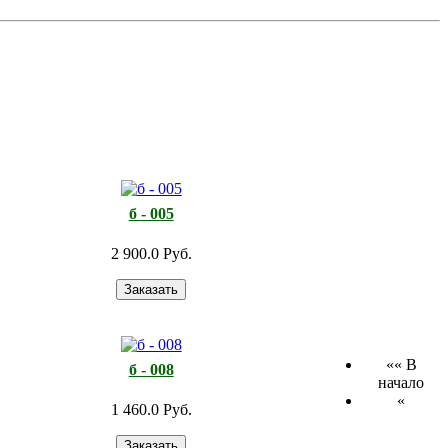
б - 005
2 900.0 Руб.
«« В
б - 008
начало
«
1 460.0 Руб.